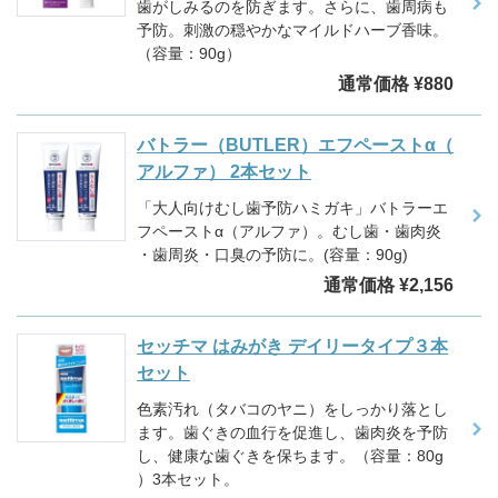
歯がしみるのを防ぎます。さらに、歯周病も
予防。刺激の穏やかなマイルドハーブ香味。
（容量：90g）
通常価格 ¥880
バトラー（BUTLER）エフペーストα（
アルファ） 2本セット
「大人向けむし歯予防ハミガキ」バトラーエ
フペーストα（アルファ）。むし歯・歯肉炎
・歯周炎・口臭の予防に。(容量：90g)
通常価格 ¥2,156
セッチマ はみがき デイリータイプ３本
セット
色素汚れ（タバコのヤニ）をしっかり落とし
ます。歯ぐきの血行を促進し、歯肉炎を予防
し、健康な歯ぐきを保ちます。（容量：80g
）3本セット。