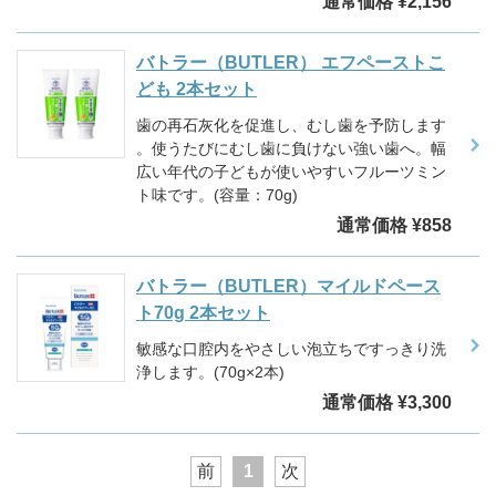
通常価格 ¥2,156
バトラー（BUTLER） エフペーストこ
ども 2本セット
歯の再石灰化を促進し、むし歯を予防します
。使うたびにむし歯に負けない強い歯へ。幅
広い年代の子どもが使いやすいフルーツミン
ト味です。(容量：70g)
通常価格 ¥858
バトラー（BUTLER）マイルドペース
ト70g 2本セット
敏感な口腔内をやさしい泡立ちですっきり洗
浄します。(70g×2本)
通常価格 ¥3,300
前
1
次