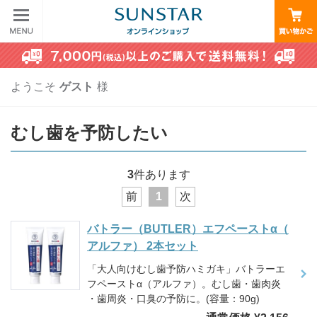
ようこそ
ゲスト
様
むし歯を予防したい
3
件あります
前
1
次
バトラー（BUTLER）エフペーストα（
アルファ） 2本セット
「大人向けむし歯予防ハミガキ」バトラーエ
フペーストα（アルファ）。むし歯・歯肉炎
・歯周炎・口臭の予防に。(容量：90g)