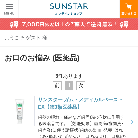
ようこそ
ゲスト
様
お口のお悩み (医薬品)
3
件あります
前
1
次
サンスター ガム・メディカルペースト
EX【第3類医薬品】
歯茎の腫れ・痛みなど歯周病の症状に作用す
る医薬品です。【効能効果】歯周病(歯肉炎･
歯周炎)に伴う諸症状(歯肉の出血･発赤･はれ･
うみ･痛み･むずがゆさ、口のねばり、口臭)の