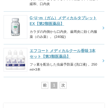
緩和、口内炎
G･U･m（ガム）メディカルタブレット
EX【第2類医薬品】
カラダの内側から口内炎、歯周炎に効く内服
薬（のみ薬）。 (240錠)
エフコート メディカルクール香味 3本
セット【第3類医薬品】
フッ素を配合した虫歯予防薬 (洗口液) 。250
ml×3本
前
1
次