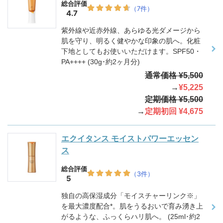
紫外線や近赤外線、あらゆる光ダメージから
肌を守り、明るく健やかな印象の肌へ。化粧
下地としてもお使いいただけます。SPF50・
PA++++ (30g･約2ヶ月分)
通常価格 ¥5,500
→
¥5,225
定期価格 ¥5,500
→
定期初回 ¥4,675
エクイタンス モイストパワーエッセン
ス
独自の高保湿成分「モイスチャーリンク※」
を最大濃度配合*。肌をうるおいで育み湧き上
がるような、ふっくらハリ肌へ。 (25ml･約2