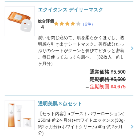
エクイタンス デイリーマスク
潤いを閉じ込めて、肌を柔らかくほぐし、透
明感を引き出すシートマスク。美容成分たっ
ぷりのシートがグーンと伸びてピタッと密着
。毎日使ってふっくら肌へ。（32枚入・約1
ヶ月分）
通常価格 ¥5,500
定期価格 ¥5,500
→
定期初回 ¥4,675
透明美肌３点セット
【セット内容】●ブーストパワーローション(
150ml･約2ヶ月分)●ホワイトエッセンス(30g･
約2ヶ月分)●ホワイトクリーム(40g･約2ヶ月
分)