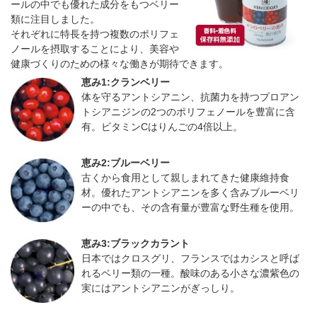
ールの中でも優れた成分をもつベリー
類に注目しました。
それぞれに特長を持つ複数のポリフェ
ノールを摂取することにより、美容や
健康づくりのための様々な働きが期待できます。
恵み1:クランベリー
体を守るアントシアニン、抗菌力を持つプロアン
トシアニジンの2つのポリフェノールを豊富に含
有。ビタミンCはりんごの4倍以上。
恵み2:ブルーベリー
古くから食用として親しまれてきた健康維持食
材。優れたアントシアニンを多く含みブルーベリ
ーの中でも、その含有量が豊富な野生種を使用。
恵み3:ブラックカラント
日本ではクロスグリ、フランスではカシスと呼ば
れるベリー類の一種。酸味のある小さな濃紫色の
実にはアントシアニンがぎっしり。