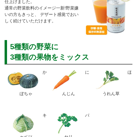
仕上げました。
通常の野菜飲料のイメージ一新!野菜嫌
いの方もきっと、 デザート感覚でおい
しく続けていただけます。
5種類の野菜に
3種類の果物をミックス
か
に
ほ
ぼちゃ
んじん
うれん草
キ
パ
ャベツ
セリ