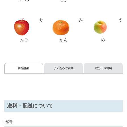
り
み
う
んご
かん
め
商品詳細
よくあるご質問
成分・原材料
送料・配送について
送料